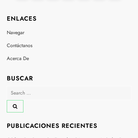
o
page
page
ENLACES
s
Navegar
t
Contáctanos
s
Acerca De
p
a
BUSCAR
Search
g
for:
i
n
PUBLICACIONES RECIENTES