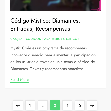
Código Místico: Diamantes,
Entradas, Recompensas
CANJEAR CÓDIGOS PARA HÉROES MÍTICOS
Mystic Code es un programa de recompensas
innovador diseñado para aumentar la participación
de los usuarios a través de un sistema dinámico de
Diamantes, Tickets y recompensas atractivas. […]
Read More
P
Previous
Page
Page
Page
Page
Page
Next
1
2
3
4
5