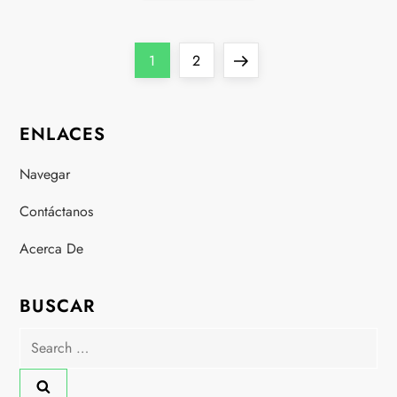
P
Page
Page
Next
1
2
o
page
ENLACES
s
Navegar
t
Contáctanos
s
Acerca De
p
a
BUSCAR
Search
g
for:
i