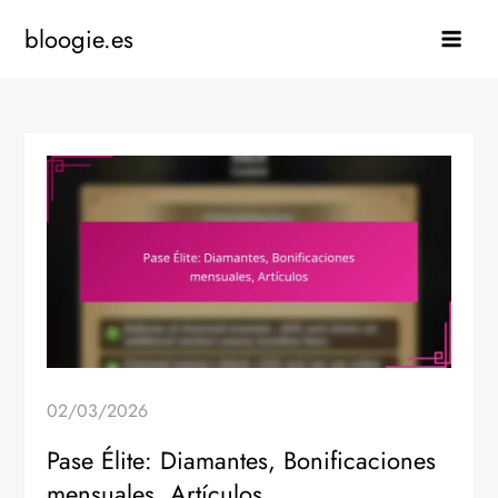
Skip
bloogie.es
to
content
02/03/2026
Pase Élite: Diamantes, Bonificaciones
mensuales, Artículos