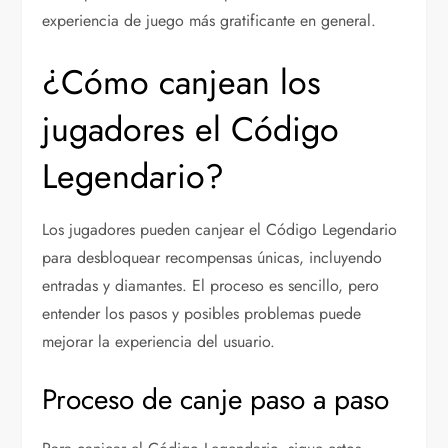
experiencia de juego más gratificante en general.
¿Cómo canjean los
jugadores el Código
Legendario?
Los jugadores pueden canjear el Código Legendario
para desbloquear recompensas únicas, incluyendo
entradas y diamantes. El proceso es sencillo, pero
entender los pasos y posibles problemas puede
mejorar la experiencia del usuario.
Proceso de canje paso a paso