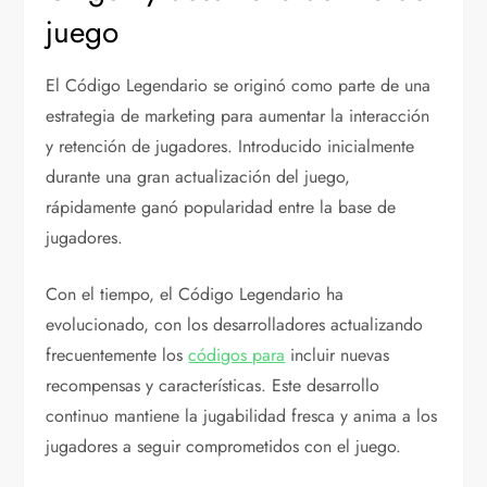
juego
El Código Legendario se originó como parte de una
estrategia de marketing para aumentar la interacción
y retención de jugadores. Introducido inicialmente
durante una gran actualización del juego,
rápidamente ganó popularidad entre la base de
jugadores.
Con el tiempo, el Código Legendario ha
evolucionado, con los desarrolladores actualizando
frecuentemente los
códigos para
incluir nuevas
recompensas y características. Este desarrollo
continuo mantiene la jugabilidad fresca y anima a los
jugadores a seguir comprometidos con el juego.