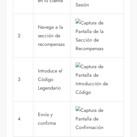
en tu cuenta
Navega a la
2
sección de
recompensas
Introduce el
3
Código
Legendario
Envía y
4
confirma