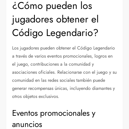
¿Cómo pueden los
jugadores obtener el
Código Legendario?
Los jugadores pueden obtener el Código Legendario
a través de varios eventos promocionales, logros en
el juego, contribuciones a la comunidad y
asociaciones oficiales. Relacionarse con el juego y su
comunidad en las redes sociales también puede
generar recompensas únicas, incluyendo diamantes y
otros objetos exclusivos.
Eventos promocionales y
anuncios