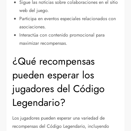
Sigue las noticias sobre colaboraciones en el sitio
web del juego.
Participa en eventos especiales relacionados con
asociaciones.
Interactúa con contenido promocional para
maximizar recompensas.
¿Qué recompensas
pueden esperar los
jugadores del Código
Legendario?
Los jugadores pueden esperar una variedad de
recompensas del Código Legendario, incluyendo