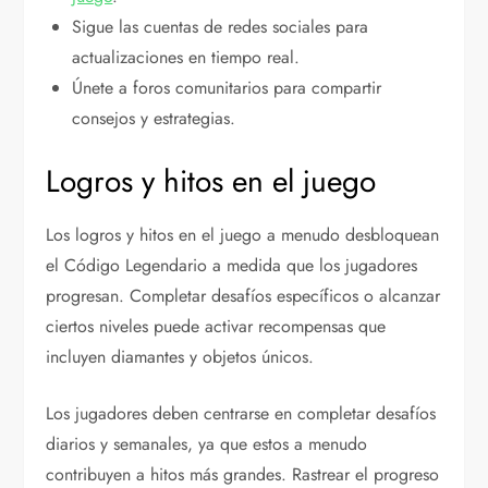
Sigue las cuentas de redes sociales para
actualizaciones en tiempo real.
Únete a foros comunitarios para compartir
consejos y estrategias.
Logros y hitos en el juego
Los logros y hitos en el juego a menudo desbloquean
el Código Legendario a medida que los jugadores
progresan. Completar desafíos específicos o alcanzar
ciertos niveles puede activar recompensas que
incluyen diamantes y objetos únicos.
Los jugadores deben centrarse en completar desafíos
diarios y semanales, ya que estos a menudo
contribuyen a hitos más grandes. Rastrear el progreso