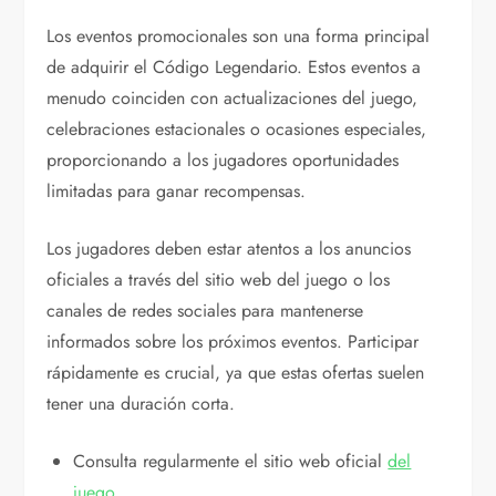
Los eventos promocionales son una forma principal
de adquirir el Código Legendario. Estos eventos a
menudo coinciden con actualizaciones del juego,
celebraciones estacionales o ocasiones especiales,
proporcionando a los jugadores oportunidades
limitadas para ganar recompensas.
Los jugadores deben estar atentos a los anuncios
oficiales a través del sitio web del juego o los
canales de redes sociales para mantenerse
informados sobre los próximos eventos. Participar
rápidamente es crucial, ya que estas ofertas suelen
tener una duración corta.
Consulta regularmente el sitio web oficial
del
juego
.