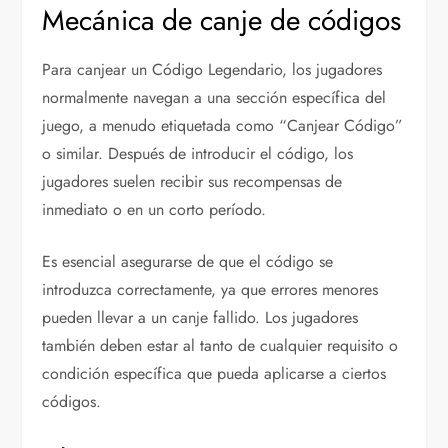
Mecánica de canje de códigos
Para canjear un Código Legendario, los jugadores
normalmente navegan a una sección específica del
juego, a menudo etiquetada como “Canjear Código”
o similar. Después de introducir el código, los
jugadores suelen recibir sus recompensas de
inmediato o en un corto período.
Es esencial asegurarse de que el código se
introduzca correctamente, ya que errores menores
pueden llevar a un canje fallido. Los jugadores
también deben estar al tanto de cualquier requisito o
condición específica que pueda aplicarse a ciertos
códigos.