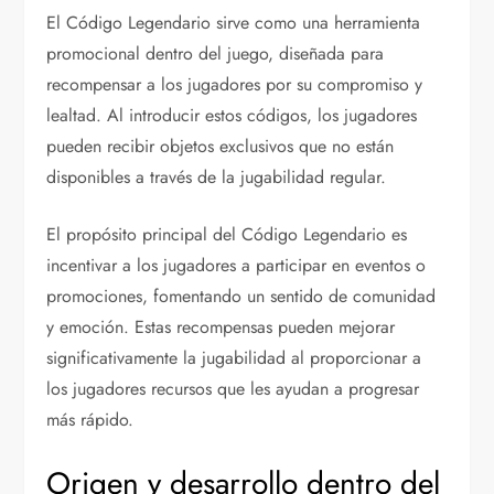
El Código Legendario sirve como una herramienta
promocional dentro del juego, diseñada para
recompensar a los jugadores por su compromiso y
lealtad. Al introducir estos códigos, los jugadores
pueden recibir objetos exclusivos que no están
disponibles a través de la jugabilidad regular.
El propósito principal del Código Legendario es
incentivar a los jugadores a participar en eventos o
promociones, fomentando un sentido de comunidad
y emoción. Estas recompensas pueden mejorar
significativamente la jugabilidad al proporcionar a
los jugadores recursos que les ayudan a progresar
más rápido.
Origen y desarrollo dentro del