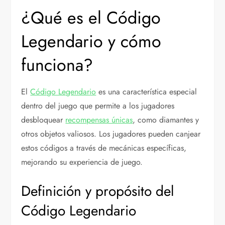
¿Qué es el Código
Legendario y cómo
funciona?
El
Código Legendario
es una característica especial
dentro del juego que permite a los jugadores
desbloquear
recompensas únicas
, como diamantes y
otros objetos valiosos. Los jugadores pueden canjear
estos códigos a través de mecánicas específicas,
mejorando su experiencia de juego.
Definición y propósito del
Código Legendario