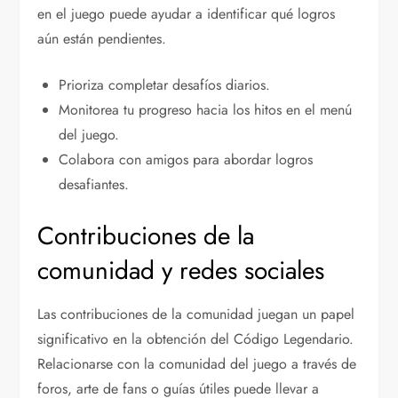
en el juego puede ayudar a identificar qué logros
aún están pendientes.
Prioriza completar desafíos diarios.
Monitorea tu progreso hacia los hitos en el menú
del juego.
Colabora con amigos para abordar logros
desafiantes.
Contribuciones de la
comunidad y redes sociales
Las contribuciones de la comunidad juegan un papel
significativo en la obtención del Código Legendario.
Relacionarse con la comunidad del juego a través de
foros, arte de fans o guías útiles puede llevar a